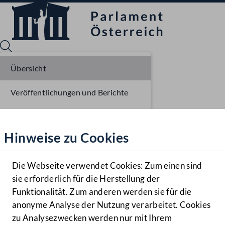
Übersicht
Veröffentlichungen und Berichte
Sprache English
Mediathek
Verhandlungsgegenstände
Hinweise zu Cookies
Hilfe
Parlamentarisches Verfahren
Benutzer
Die Webseite verwendet Cookies: Zum einen sind
Zielgruppe
sie erforderlich für die Herstellung der
Navigationsmenü öffnen
MENÜ
Funktionalität. Zum anderen werden sie für die
anonyme Analyse der Nutzung verarbeitet. Cookies
zu Analysezwecken werden nur mit Ihrem
Sprache En
Mediathek