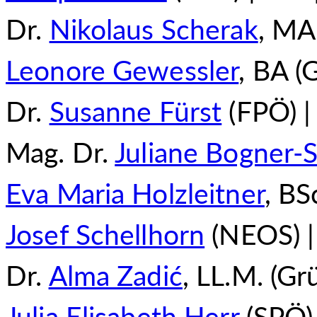
Dr.
Nikolaus Scherak
, MA
Leonore Gewessler
, BA (
Dr.
Susanne Fürst
(FPÖ) |
Mag. Dr.
Juliane Bogner-
Eva Maria Holzleitner
, BS
Josef Schellhorn
(NEOS) |
Dr.
Alma Zadić
, LL.M. (Gr
Julia Elisabeth Herr
(SPÖ) 