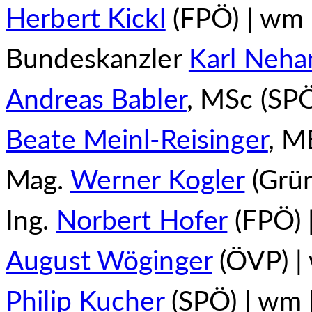
Herbert Kickl
(FPÖ) | wm 
Bundeskanzler
Karl Neh
Andreas Babler
, MSc (SPÖ
Beate Meinl-Reisinger
, M
Mag.
Werner Kogler
(Grün
Ing.
Norbert Hofer
(FPÖ) 
August Wöginger
(ÖVP) |
Philip Kucher
(SPÖ) | wm 