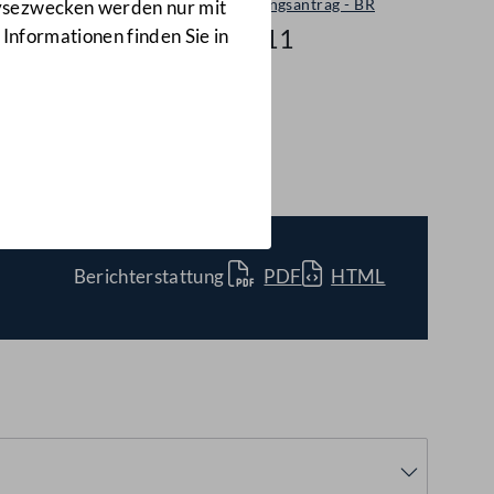
Selbständiger Entschließungsantrag - BR
lysezwecken werden nur mit
186/A(E)-BR/2011
 Informationen finden Sie in
6/A(E)-BR/2011)
Berichterstattung
PDF
HTML