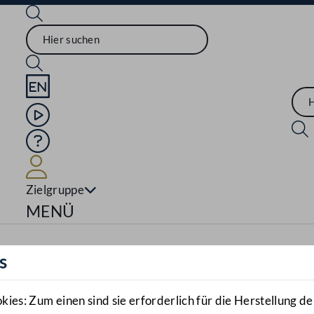
Sprache English
Mediathek
Hilfe
Benutzer
Zielgruppe
Navigationsmenü öffnen
MENÜ
s
es: Zum einen sind sie erforderlich für die Herstellung de