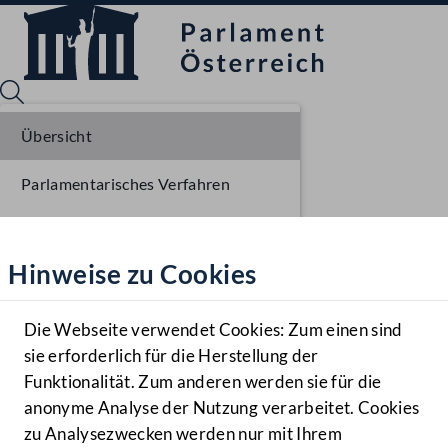
Übersicht
Parlamentarisches Verfahren
Sprache English
Mediathek
Liste der Rednerinnen und Redner
Hinweise zu Cookies
Hilfe
Benutzer
Die Webseite verwendet Cookies: Zum einen sind
Zielgruppe
sie erforderlich für die Herstellung der
Navigationsmenü öffnen
MENÜ
Funktionalität. Zum anderen werden sie für die
anonyme Analyse der Nutzung verarbeitet. Cookies
zu Analysezwecken werden nur mit Ihrem
Sprache En
Mediathek