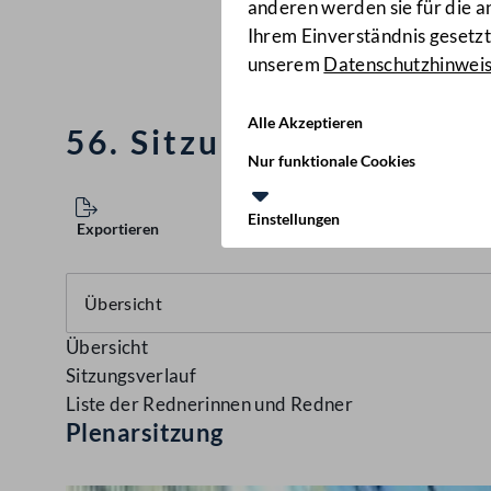
anderen werden sie für die 
Ihrem Einverständnis gesetzt.
unserem
Datenschutzhinwei
Alle Akzeptieren
56. Sitzung des Nation
Nur funktionale Cookies
Einstellungen
Exportieren
Übersicht
Sitzungsverlauf
Liste der Rednerinnen und Redner
Plenarsitzung