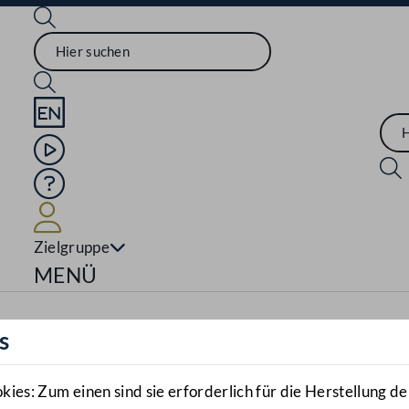
Sprache English
Mediathek
Hilfe
Benutzer
Zielgruppe
Navigationsmenü öffnen
MENÜ
s
es: Zum einen sind sie erforderlich für die Herstellung de