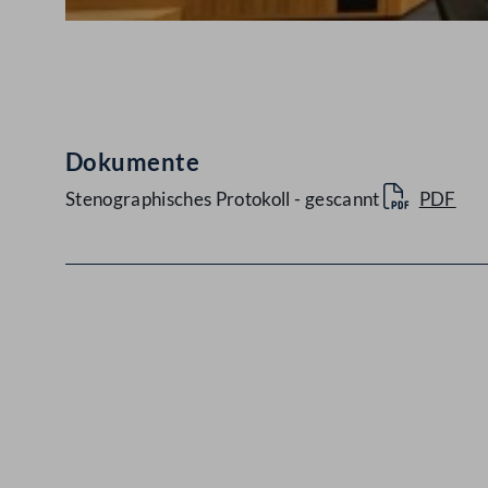
Abspielen
Dokumente
Stenographisches Protokoll - gescannt
PDF
Kontakt