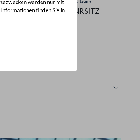
Plenarsitzung
lysezwecken werden nur mit
56/NRSITZ
 Informationen finden Sie in
95
(56/NRSITZ)