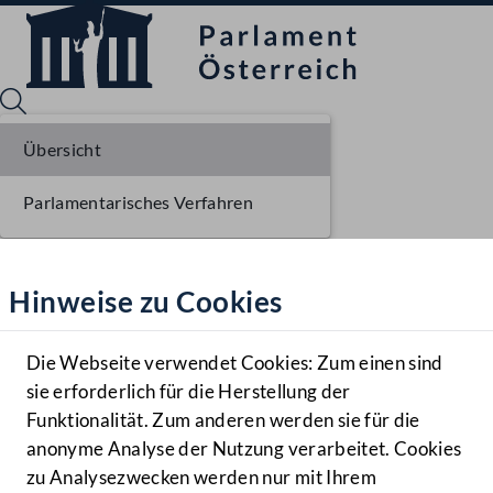
Übersicht
Parlamentarisches Verfahren
Sprache English
Mediathek
Hinweise zu Cookies
Hilfe
Benutzer
Die Webseite verwendet Cookies: Zum einen sind
Zielgruppe
sie erforderlich für die Herstellung der
Navigationsmenü öffnen
MENÜ
Funktionalität. Zum anderen werden sie für die
anonyme Analyse der Nutzung verarbeitet. Cookies
zu Analysezwecken werden nur mit Ihrem
Sprache En
Mediathek