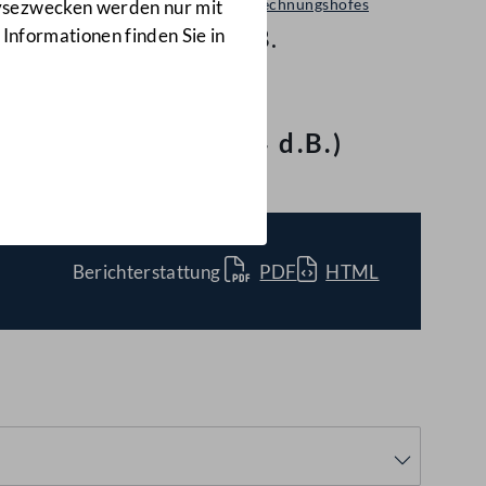
Bericht des Rechnungshofes
lysezwecken werden nur mit
III-94 d.B.
 Informationen finden Sie in
versorgung
(III-94 d.B.)
Berichterstattung
PDF
HTML