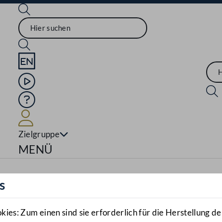
Sprache English
Mediathek
Hilfe
Benutzer
Zielgruppe
Navigationsmenü öffnen
MENÜ
s
es: Zum einen sind sie erforderlich für die Herstellung de