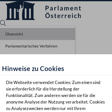
Übersicht
Parlamentarisches Verfahren
Sprache English
Mediathek
Beschlüsse
Hinweise zu Cookies
Hilfe
Liste der Rednerinnen und Redner
Benutzer
Sitzungsdokumente
Die Webseite verwendet Cookies: Zum einen sind
Zielgruppe
sie erforderlich für die Herstellung der
Navigationsmenü öffnen
MENÜ
Funktionalität. Zum anderen werden sie für die
anonyme Analyse der Nutzung verarbeitet. Cookies
zu Analysezwecken werden nur mit Ihrem
Sprache En
Mediathek