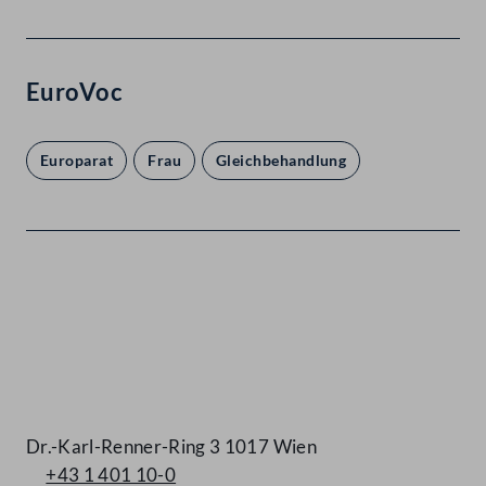
EuroVoc
Europarat
Frau
Gleichbehandlung
Kontakt
Dr.-Karl-Renner-Ring 3 1017 Wien
+43 1 401 10-0