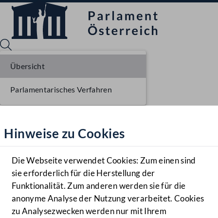
Übersicht
Parlamentarisches Verfahren
Sprache English
Mediathek
Hinweise zu Cookies
Hilfe
Benutzer
Die Webseite verwendet Cookies: Zum einen sind
Zielgruppe
sie erforderlich für die Herstellung der
Navigationsmenü öffnen
MENÜ
Funktionalität. Zum anderen werden sie für die
anonyme Analyse der Nutzung verarbeitet. Cookies
zu Analysezwecken werden nur mit Ihrem
Sprache En
Mediathek