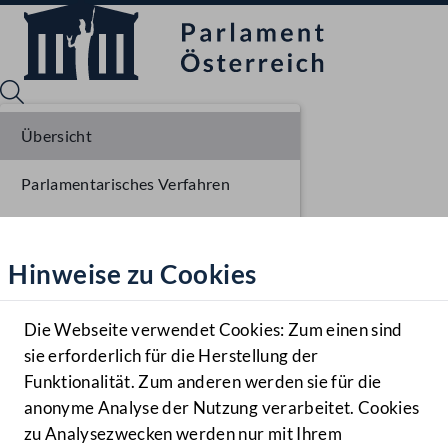
Übersicht
Parlamentarisches Verfahren
Sprache English
Mediathek
Einlangen NR
Hinweise zu Cookies
Hilfe
Ausschussberatungen NR
Benutzer
Plenarberatungen NR
Die Webseite verwendet Cookies: Zum einen sind
Zielgruppe
sie erforderlich für die Herstellung der
Navigationsmenü öffnen
MENÜ
Einlangen BR
Funktionalität. Zum anderen werden sie für die
anonyme Analyse der Nutzung verarbeitet. Cookies
Ausschussberatungen BR
zu Analysezwecken werden nur mit Ihrem
Sprache En
Mediathek