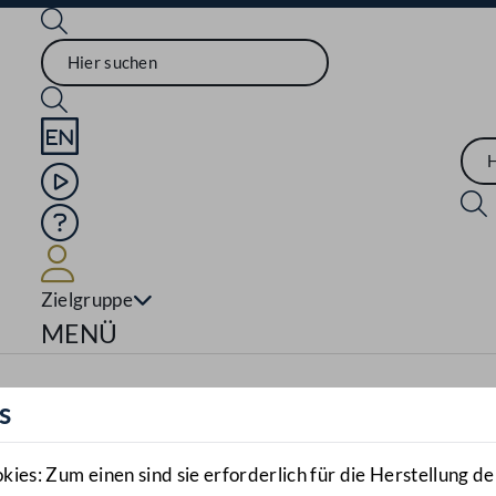
Sprache English
Mediathek
Hilfe
Benutzer
Zielgruppe
Navigationsmenü öffnen
MENÜ
s
es: Zum einen sind sie erforderlich für die Herstellung de