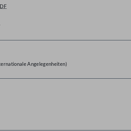
PDF
F
ternationale Angelegenheiten)