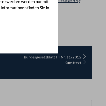
Regierungsvorlage: Staatsvertrag
lysezwecken werden nur mit
402 d.B.
 Informationen finden Sie in
006
(402 d.B.)
Bundesgesetzblatt III Nr. 11/2012
Kunsttext