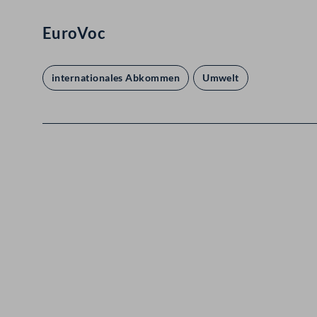
EuroVoc
internationales Abkommen
Umwelt
Kontakt