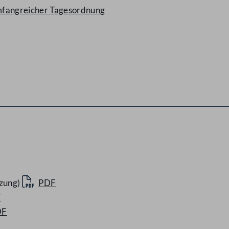
mfangreicher Tagesordnung
zung)
PDF
F
DF