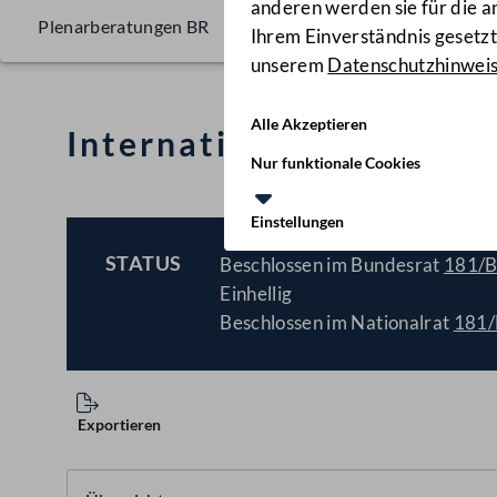
anderen werden sie für die 
Plenarberatungen BR
Ihrem Einverständnis gesetzt.
unserem
Datenschutzhinwei
Alle Akzeptieren
Internationales Trope
Nur funktionale Cookies
Einstellungen
STATUS
Beschlossen im Bundesrat
181/
BESCHLOSSEN
Einhellig
Beschlossen im Nationalrat
181
Exportieren