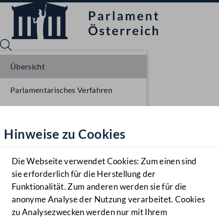
Übersicht
Parlamentarisches Verfahren
Sprache English
Mediathek
Einbringung NR
Hinweise zu Cookies
Hilfe
Ausschussberatungen NR
Benutzer
Plenarberatungen NR
Die Webseite verwendet Cookies: Zum einen sind
Zielgruppe
sie erforderlich für die Herstellung der
Navigationsmenü öffnen
MENÜ
Funktionalität. Zum anderen werden sie für die
anonyme Analyse der Nutzung verarbeitet. Cookies
zu Analysezwecken werden nur mit Ihrem
Sprache En
Mediathek