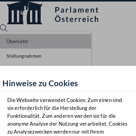
Übersicht
Stellungnahmen
Sprache English
Mediathek
Parlamentarisches Verfahren
Hinweise zu Cookies
Hilfe
Einbringung NR
Benutzer
Erste Lesung NR
Die Webseite verwendet Cookies: Zum einen sind
Zielgruppe
sie erforderlich für die Herstellung der
Navigationsmenü öffnen
MENÜ
Ausschussberatungen NR
Funktionalität. Zum anderen werden sie für die
anonyme Analyse der Nutzung verarbeitet. Cookies
zu Analysezwecken werden nur mit Ihrem
Sprache En
Mediathek