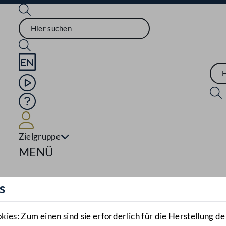
Sprache English
Mediathek
Hilfe
Benutzer
Zielgruppe
Navigationsmenü öffnen
MENÜ
s
es: Zum einen sind sie erforderlich für die Herstellung de