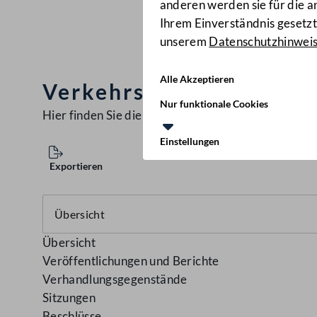
anderen werden sie für die 
Ihrem Einverständnis gesetzt.
unserem
Datenschutzhinwei
Alle Akzeptieren
Verkehrsausschuss
(1/A-
Nur funktionale Cookies
Hier finden Sie die aktuellen
Ausschüsse
Einstellungen
Exportieren
Übersicht
Veröffentlichungen und Berichte
Verhandlungsgegenstände
Sitzungen
Beschlüsse