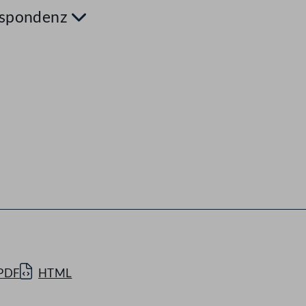
espondenz
PDF
HTML