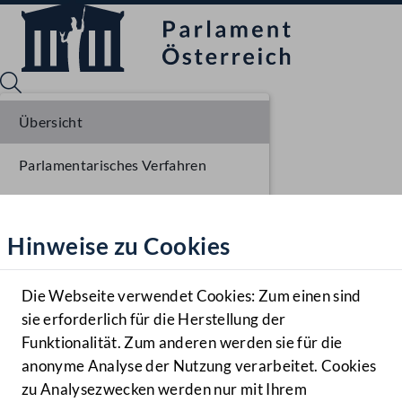
Übersicht
Parlamentarisches Verfahren
Sprache English
Mediathek
Einlangen NR
Hinweise zu Cookies
Hilfe
Ausschussberatungen NR
Benutzer
Plenarberatungen NR
Die Webseite verwendet Cookies: Zum einen sind
Zielgruppe
sie erforderlich für die Herstellung der
Navigationsmenü öffnen
MENÜ
Einlangen BR
Funktionalität. Zum anderen werden sie für die
anonyme Analyse der Nutzung verarbeitet. Cookies
Ausschussberatungen BR
zu Analysezwecken werden nur mit Ihrem
Sprache En
Mediathek