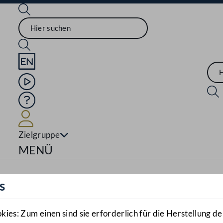
Sprache English
Mediathek
Hilfe
Benutzer
Zielgruppe
Navigationsmenü öffnen
MENÜ
s
es: Zum einen sind sie erforderlich für die Herstellung de