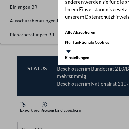
anderen werden sie für die 
Einlangen BR
Ihrem Einverständnis gesetzt.
unserem
Datenschutzhinwei
Ausschussberatungen BR
Alle Akzeptieren
Plenarberatungen BR
Väter-Karenzgesetz, La
Nur funktionale Cookies
Einstellungen
STATUS
Beschlossen im Bundesrat
210/
BESCHLOSSEN
mehrstimmig
Beschlossen im Nationalrat
210
Exportieren
Gegenstand speichern