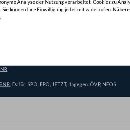
anonyme Analyse der Nutzung verarbeitet. Cookies zu Ana
 Sie können Ihre Einwilligung jederzeit widerrufen. Nähere
s
.
ndarbeitsgesetz 1984, Ände
BNR
/BNR
, Dafür: SPÖ, FPÖ, JETZT, dagegen: ÖVP, NEOS