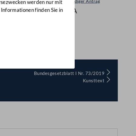
Selbständiger Antrag
lysezwecken werden nur mit
576/A
 Informationen finden Sie in
rung
(576/A)
Bundesgesetzblatt I Nr. 73/2019
Kunsttext