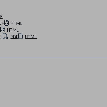
F
DF
HTML
F
HTML
)
PDF
HTML