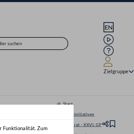
Sprache En
Mediathek
Hilfe
Benutze
Zielgruppe
Start
Gesetzesinitiativen
Nationalrat - XXVI. GP
Teile
Lesez
r Funktionalität. Zum