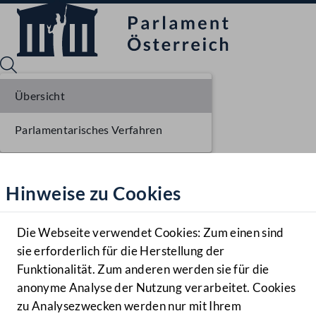
Übersicht
Parlamentarisches Verfahren
Sprache English
Mediathek
Hinweise zu Cookies
Hilfe
Benutzer
Die Webseite verwendet Cookies: Zum einen sind
Zielgruppe
sie erforderlich für die Herstellung der
Navigationsmenü öffnen
MENÜ
Funktionalität. Zum anderen werden sie für die
anonyme Analyse der Nutzung verarbeitet. Cookies
zu Analysezwecken werden nur mit Ihrem
Sprache En
Mediathek