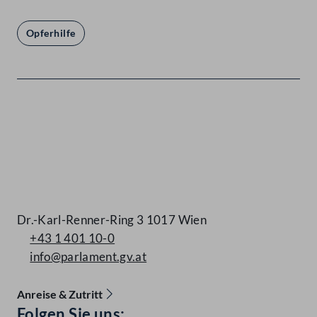
Opferhilfe
Kontakt
Dr.-Karl-Renner-Ring 3 1017 Wien
+43 1 401 10-0
info@parlament.gv.at
Anreise & Zutritt
Accessibility Menu anzeigen
Folgen Sie uns: