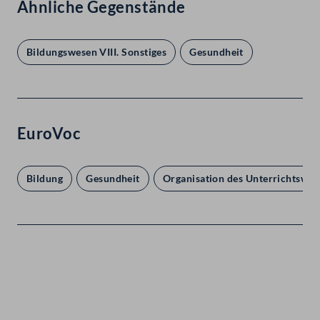
Ähnliche Gegenstände
Bildungswesen VIII. Sonstiges
Gesundheit
EuroVoc
Bildung
Gesundheit
Organisation des Unterrichtswes
Kontakt