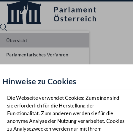
Übersicht
Parlamentarisches Verfahren
Sprache English
Mediathek
Einbringung NR
Hinweise zu Cookies
Hilfe
Ausschussberatungen NR
Benutzer
Plenarberatungen NR
Die Webseite verwendet Cookies: Zum einen sind
Zielgruppe
sie erforderlich für die Herstellung der
Navigationsmenü öffnen
MENÜ
Funktionalität. Zum anderen werden sie für die
anonyme Analyse der Nutzung verarbeitet. Cookies
zu Analysezwecken werden nur mit Ihrem
Sprache En
Mediathek