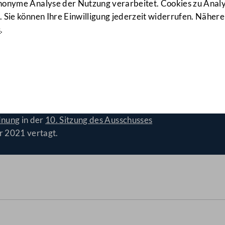
anonyme Analyse der Nutzung verarbeitet. Cookies zu Ana
 Sie können Ihre Einwilligung jederzeit widerrufen. Nähere
s
.
ien beim Klimaticket
(2106/A(
dnung
in der
10. Sitzung des Ausschusses
r 2021 vertagt.