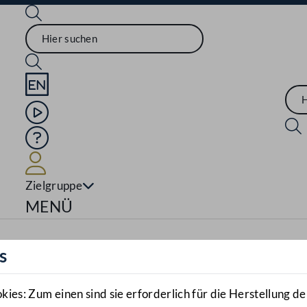
Sprache English
Mediathek
Hilfe
Benutzer
Zielgruppe
Navigationsmenü öffnen
MENÜ
s
es: Zum einen sind sie erforderlich für die Herstellung de