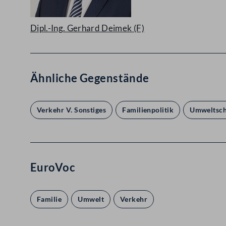
Dipl.-Ing. Gerhard Deimek
(F)
Ähnliche Gegenstände
Verkehr V. Sonstiges
Familienpolitik
Umweltsch
EuroVoc
Familie
Umwelt
Verkehr