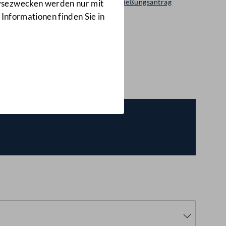
Selbständiger Entschließungsantrag
lysezwecken werden nur mit
2106/A(E)
 Informationen finden Sie in
E))