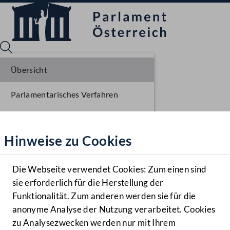
Übersicht
Parlamentarisches Verfahren
Sprache English
Mediathek
Einbringung NR
Hinweise zu Cookies
Hilfe
Ausschussberatungen NR
Benutzer
Plenarberatungen NR
Die Webseite verwendet Cookies: Zum einen sind
Zielgruppe
sie erforderlich für die Herstellung der
Navigationsmenü öffnen
MENÜ
Funktionalität. Zum anderen werden sie für die
anonyme Analyse der Nutzung verarbeitet. Cookies
zu Analysezwecken werden nur mit Ihrem
Sprache En
Mediathek