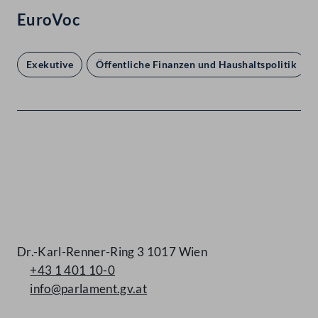
EuroVoc
Exekutive
Öffentliche Finanzen und Haushaltspolitik
Kontakt
Dr.-Karl-Renner-Ring 3 1017 Wien
+43 1 401 10-0
info@parlament.gv.at