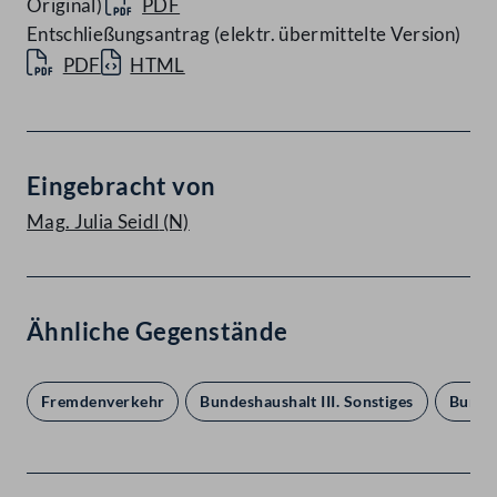
Original)
PDF
Entschließungsantrag (elektr. übermittelte Version)
PDF
HTML
Eingebracht von
Mag. Julia Seidl
(N)
Ähnliche Gegenstände
Fremdenverkehr
Bundeshaushalt III. Sonstiges
Bundes