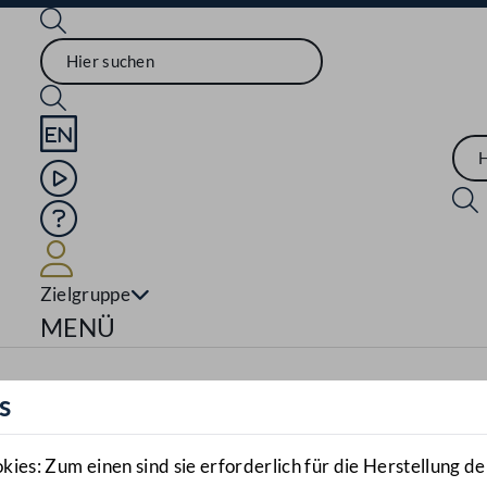
Sprache English
Mediathek
Hilfe
Benutzer
Zielgruppe
Navigationsmenü öffnen
MENÜ
s
es: Zum einen sind sie erforderlich für die Herstellung de