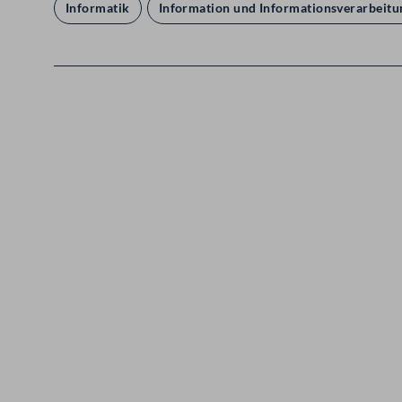
Informatik
Information und Informationsverarbeitu
Kontakt