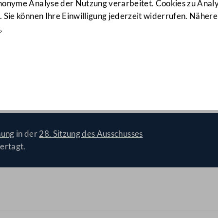
anonyme Analyse der Nutzung verarbeitet. Cookies zu Ana
 Sie können Ihre Einwilligung jederzeit widerrufen. Nähere
s
.
g und besseres Datenmonitor
A(E))
nung
in der
28. Sitzung des Ausschusses
ertagt.