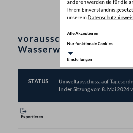
anderen werden sie für die 
Ihrem Einverständnis gesetzt.
unserem
Datenschutzhinwei
Alle Akzeptieren
vorausschauende Planun
Nur funktionale Cookies
Wasserwirtschaft
(3986/
Einstellungen
STATUS
Umweltausschuss: auf
Tagesord
BESCHLOSSEN
In der Sitzung vom 8. Mai 2024 v
Exportieren