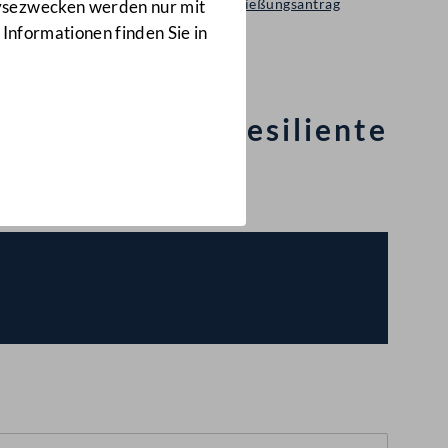
Selbständiger Entschließungsantrag
lysezwecken werden nur mit
3986/A(E)
 Informationen finden Sie in
ing für eine resiliente