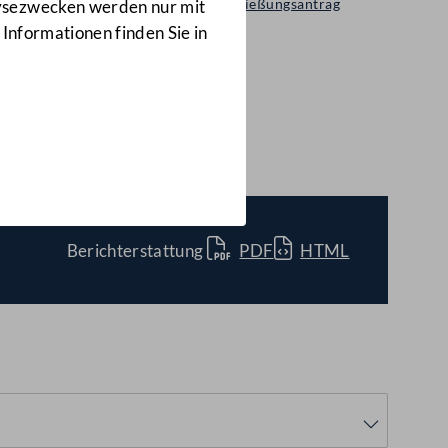
Selbständiger Entschließungsantrag
lysezwecken werden nur mit
434/A(E)
 Informationen finden Sie in
Krise
(434/A(E))
Berichterstattung
PDF
HTML