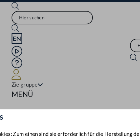
Sprache English
Mediathek
Hilfe
Benutzer
Zielgruppe
Navigationsmenü öffnen
MENÜ
s
es: Zum einen sind sie erforderlich für die Herstellung de