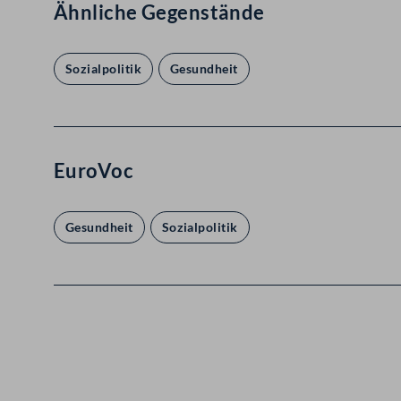
Ähnliche Gegenstände
Sozialpolitik
Gesundheit
EuroVoc
Gesundheit
Sozialpolitik
Kontakt