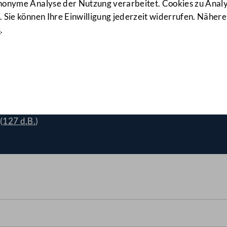
anonyme Analyse der Nutzung verarbeitet. Cookies zu Ana
 Sie können Ihre Einwilligung jederzeit widerrufen. Nähere
s
.
hinderung einer sozialen 
(
127 d.B.
)