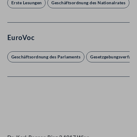
Erste Lesungen
Geschäftsordnung des Nationalrates
EuroVoc
Geschäftsordnung des Parlaments
Gesetzgebungsverfahr
Kontakt