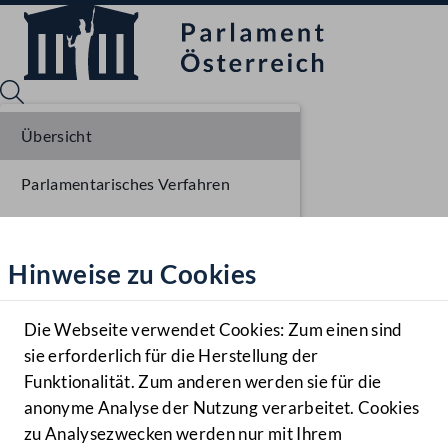
Übersicht
Parlamentarisches Verfahren
Sprache English
Mediathek
Einbringung NR
Hinweise zu Cookies
Hilfe
Erste Lesung NR
Benutzer
Ausschussberatungen NR
Die Webseite verwendet Cookies: Zum einen sind
Zielgruppe
sie erforderlich für die Herstellung der
Navigationsmenü öffnen
MENÜ
Funktionalität. Zum anderen werden sie für die
anonyme Analyse der Nutzung verarbeitet. Cookies
zu Analysezwecken werden nur mit Ihrem
Sprache En
Mediathek