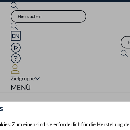
Sprache English
Mediathek
Hilfe
Benutzer
Zielgruppe
Navigationsmenü öffnen
MENÜ
s
es: Zum einen sind sie erforderlich für die Herstellung de