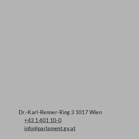
Kontakt
Dr.-Karl-Renner-Ring 3 1017 Wien
+43 1 401 10-0
info@parlament.gv.at