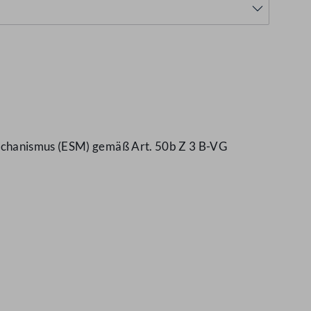
mechanismus (ESM) gemäß Art. 50b Z 3 B-VG