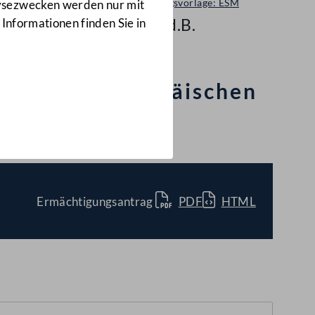
Regierungsvorlage: ESM
lysezwecken werden nur mit
1298 d.B.
 Informationen finden Sie in
reters im Europäischen
Ermächtigungsantrag
PDF
HTML