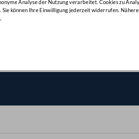
anonyme Analyse der Nutzung verarbeitet. Cookies zu Ana
 Sie können Ihre Einwilligung jederzeit widerrufen. Nähere
s
.
g des österreichischen Vert
 (ESM)
(1298 d.B.)