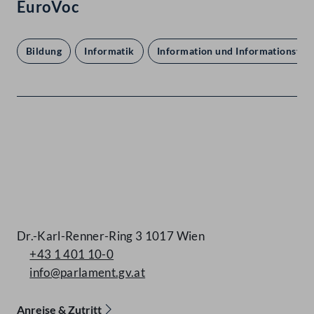
EuroVoc
Bildung
Informatik
Information und Informationsver
Kontakt
Dr.-Karl-Renner-Ring 3 1017 Wien
+43 1 401 10-0
info@parlament.gv.at
Anreise & Zutritt