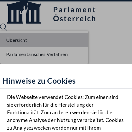
Übersicht
Parlamentarisches Verfahren
Sprache English
Mediathek
Hinweise zu Cookies
Hilfe
Benutzer
Die Webseite verwendet Cookies: Zum einen sind
Zielgruppe
sie erforderlich für die Herstellung der
Navigationsmenü öffnen
MENÜ
Funktionalität. Zum anderen werden sie für die
anonyme Analyse der Nutzung verarbeitet. Cookies
zu Analysezwecken werden nur mit Ihrem
Sprache En
Mediathek