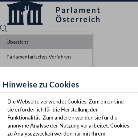
Übersicht
Parlamentarisches Verfahren
Sprache English
Mediathek
Einlangen NR
Hinweise zu Cookies
Hilfe
Ausschussberatungen NR
Benutzer
Plenarberatungen NR
Die Webseite verwendet Cookies: Zum einen sind
Zielgruppe
sie erforderlich für die Herstellung der
Navigationsmenü öffnen
MENÜ
Einlangen BR
Funktionalität. Zum anderen werden sie für die
anonyme Analyse der Nutzung verarbeitet. Cookies
Ausschussberatungen BR
zu Analysezwecken werden nur mit Ihrem
Sprache En
Mediathek