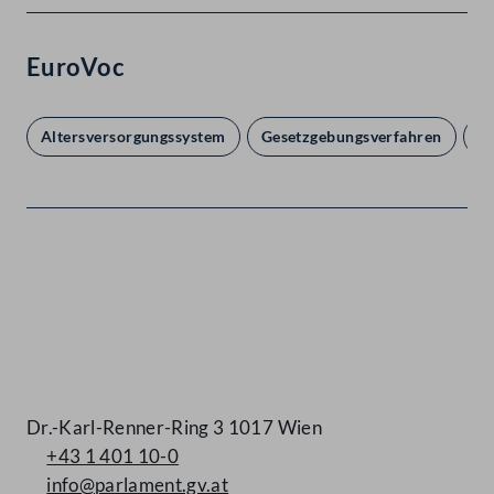
EuroVoc
Altersversorgungssystem
Gesetzgebungsverfahren
öf
Kontakt
Dr.-Karl-Renner-Ring 3 1017 Wien
+43 1 401 10-0
info@parlament.gv.at