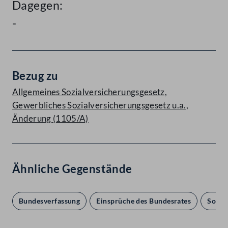
Dagegen:
-
Bezug zu
Allgemeines Sozialversicherungsgesetz,
Gewerbliches Sozialversicherungsgesetz u.a.,
Änderung (1105/A)
Ähnliche Gegenstände
Bundesverfassung
Einsprüche des Bundesrates
Sozia