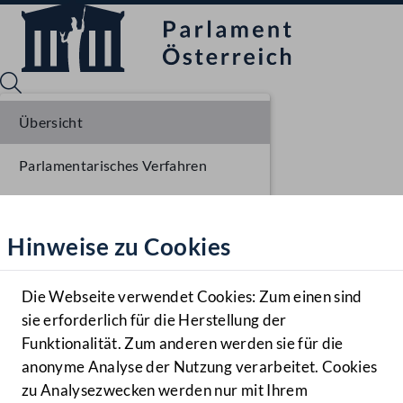
Übersicht
Parlamentarisches Verfahren
Sprache English
Mediathek
Einlangen NR
Hinweise zu Cookies
Hilfe
Ausschussberatungen NR
Benutzer
Plenarberatungen NR
Die Webseite verwendet Cookies: Zum einen sind
Zielgruppe
sie erforderlich für die Herstellung der
Navigationsmenü öffnen
MENÜ
Funktionalität. Zum anderen werden sie für die
anonyme Analyse der Nutzung verarbeitet. Cookies
zu Analysezwecken werden nur mit Ihrem
Sprache En
Mediathek