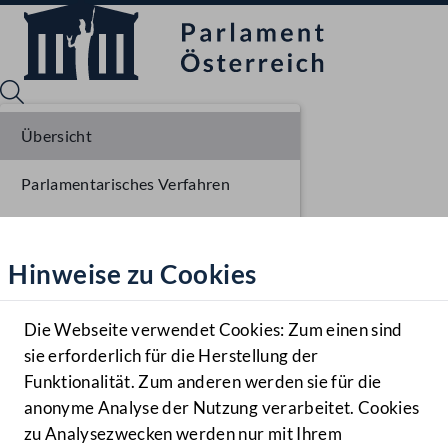
Übersicht
Parlamentarisches Verfahren
Sprache English
Mediathek
Einlangen NR
Hinweise zu Cookies
Hilfe
Ausschussberatungen NR
Benutzer
Plenarberatungen NR
Die Webseite verwendet Cookies: Zum einen sind
Zielgruppe
sie erforderlich für die Herstellung der
Navigationsmenü öffnen
MENÜ
Funktionalität. Zum anderen werden sie für die
anonyme Analyse der Nutzung verarbeitet. Cookies
zu Analysezwecken werden nur mit Ihrem
Sprache En
Mediathek