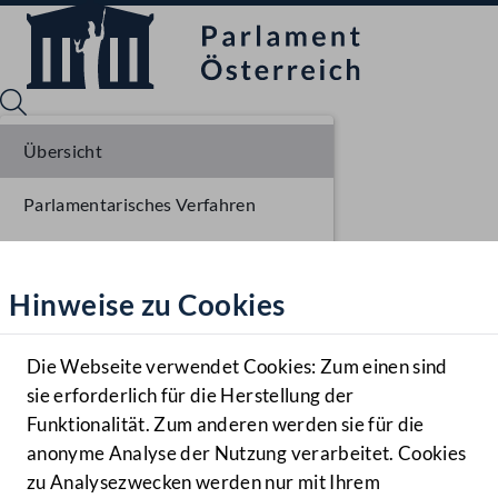
Übersicht
Parlamentarisches Verfahren
Sprache English
Mediathek
Einlangen NR
Hinweise zu Cookies
Hilfe
Ausschussberatungen NR
Benutzer
Plenarberatungen NR
Die Webseite verwendet Cookies: Zum einen sind
Zielgruppe
sie erforderlich für die Herstellung der
Navigationsmenü öffnen
MENÜ
Funktionalität. Zum anderen werden sie für die
anonyme Analyse der Nutzung verarbeitet. Cookies
zu Analysezwecken werden nur mit Ihrem
Sprache En
Mediathek