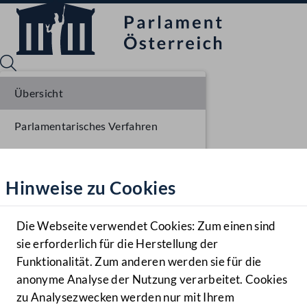
Übersicht
Parlamentarisches Verfahren
Sprache English
Mediathek
Einlangen NR
Hinweise zu Cookies
Hilfe
Ausschussberatungen NR
Benutzer
Die Webseite verwendet Cookies: Zum einen sind
Zielgruppe
sie erforderlich für die Herstellung der
Navigationsmenü öffnen
MENÜ
Funktionalität. Zum anderen werden sie für die
anonyme Analyse der Nutzung verarbeitet. Cookies
zu Analysezwecken werden nur mit Ihrem
Sprache En
Mediathek