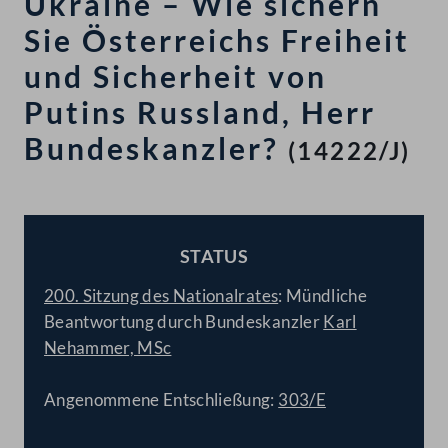
Ukraine – Wie sichern
Sie Österreichs Freiheit
und Sicherheit von
Putins Russland, Herr
Bundeskanzler?
(14222/J)
STATUS
BESCHLOSSEN
200. Sitzung des Nationalrates
: Mündliche
Beantwortung durch Bundeskanzler
Karl
Nehammer, MSc
Angenommene Entschließung:
303/E