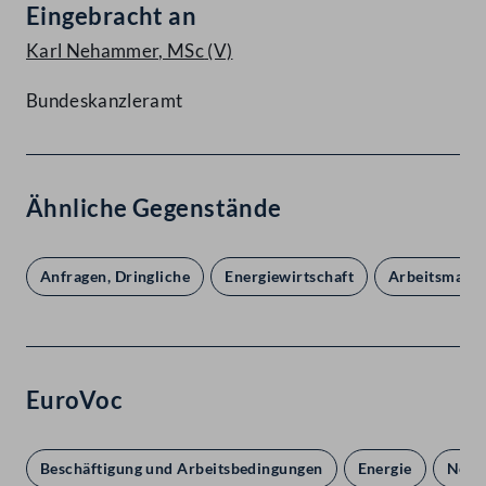
Eingebracht an
Karl Nehammer, MSc
(V)
Bundeskanzleramt
Ähnliche Gegenstände
Anfragen, Dringliche
Energiewirtschaft
Arbeitsmarkt
EuroVoc
Beschäftigung und Arbeitsbedingungen
Energie
Neutr