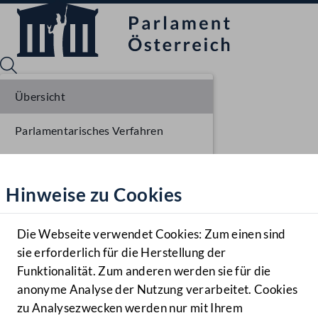
Übersicht
Parlamentarisches Verfahren
Sprache English
Mediathek
Einlangen NR
Hinweise zu Cookies
Hilfe
Plenarberatungen NR
Benutzer
Die Webseite verwendet Cookies: Zum einen sind
Zielgruppe
sie erforderlich für die Herstellung der
Navigationsmenü öffnen
MENÜ
Funktionalität. Zum anderen werden sie für die
anonyme Analyse der Nutzung verarbeitet. Cookies
zu Analysezwecken werden nur mit Ihrem
Sprache En
Mediathek