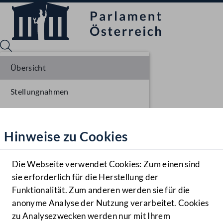
Übersicht
Stellungnahmen
Sprache English
Mediathek
Parlamentarisches Verfahren
Hinweise zu Cookies
Hilfe
Benutzer
Die Webseite verwendet Cookies: Zum einen sind
Zielgruppe
sie erforderlich für die Herstellung der
Navigationsmenü öffnen
MENÜ
Funktionalität. Zum anderen werden sie für die
anonyme Analyse der Nutzung verarbeitet. Cookies
zu Analysezwecken werden nur mit Ihrem
Sprache En
Mediathek