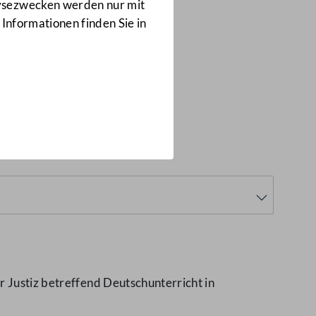
Anfragen
lysezwecken werden nur mit
3682/J
 Informationen finden Sie in
ten
(3682/J)
r Justiz betreffend Deutschunterricht in