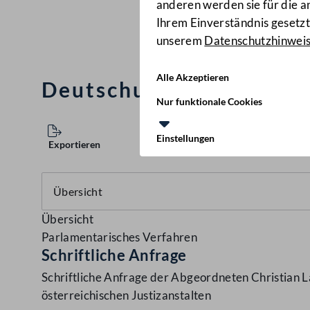
anderen werden sie für die 
Ihrem Einverständnis gesetzt.
unserem
Datenschutzhinwei
Alle Akzeptieren
Deutschunterricht in ös
Nur funktionale Cookies
Einstellungen
Exportieren
Übersicht
Parlamentarisches Verfahren
Schriftliche Anfrage
Schriftliche Anfrage der Abgeordneten Christian La
österreichischen Justizanstalten