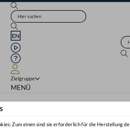
Sprache English
Mediathek
Hilfe
Benutzer
Zielgruppe
Navigationsmenü öffnen
MENÜ
s
es: Zum einen sind sie erforderlich für die Herstellung de