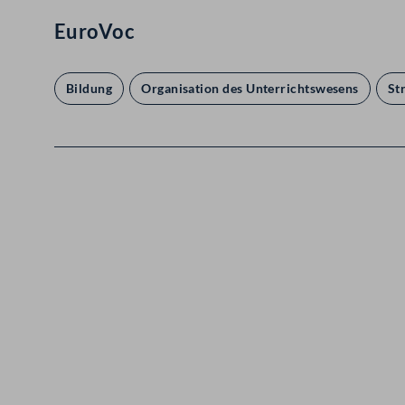
EuroVoc
Bildung
Organisation des Unterrichtswesens
St
Kontakt