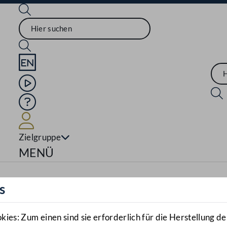
Sprache English
Mediathek
Hilfe
Benutzer
Zielgruppe
Navigationsmenü öffnen
MENÜ
s
es: Zum einen sind sie erforderlich für die Herstellung de