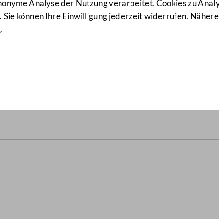
anonyme Analyse der Nutzung verarbeitet. Cookies zu Ana
 Sie können Ihre Einwilligung jederzeit widerrufen. Nähere
s
.
fonds Manager-Gesetz, Immo
u.a., Änderung
(76/ME)