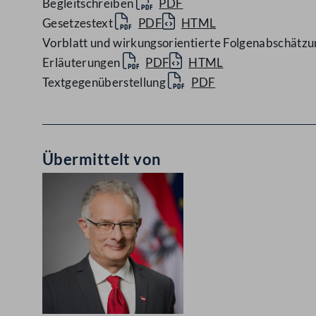
Begleitschreiben
PDF
Gesetzestext
PDF
HTML
Vorblatt und wirkungsorientierte Folgenabschätzu
Erläuterungen
PDF
HTML
Textgegenüberstellung
PDF
Übermittelt von