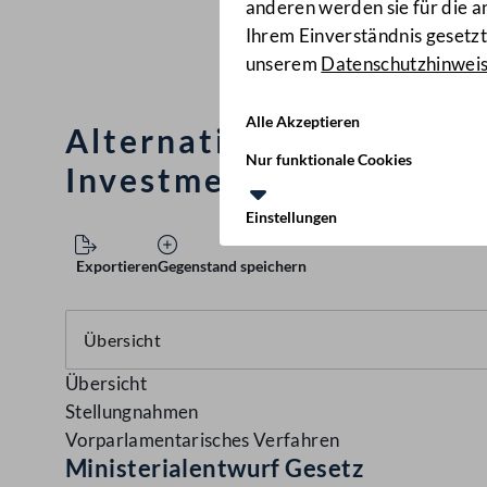
anderen werden sie für die 
Ihrem Einverständnis gesetzt.
unserem
Datenschutzhinwei
Alle Akzeptieren
Alternative Investment
Nur funktionale Cookies
Investmentfondsgesetz 
Einstellungen
Exportieren
Gegenstand speichern
Übersicht
Stellungnahmen
Vorparlamentarisches Verfahren
Ministerialentwurf Gesetz