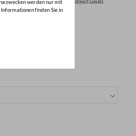
Ministerialentwurf Gesetz
lysezwecken werden nur mit
76/ME
 Informationen finden Sie in
bilien-