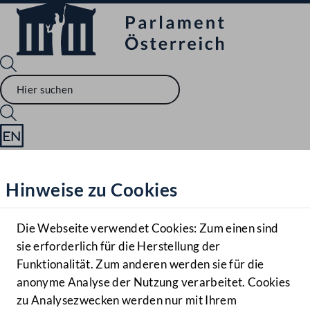
Sprache English
Mediathek
Hinweise zu Cookies
Hilfe
Benutzer
Die Webseite verwendet Cookies: Zum einen sind
Zielgruppe
sie erforderlich für die Herstellung der
Navigationsmenü öffnen
MENÜ
Funktionalität. Zum anderen werden sie für die
anonyme Analyse der Nutzung verarbeitet. Cookies
zu Analysezwecken werden nur mit Ihrem
Sprache En
Mediathek