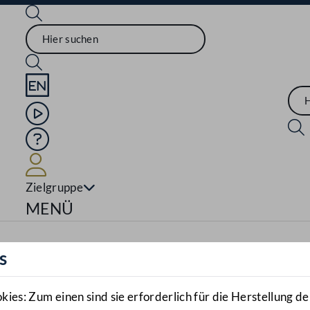
Sprache English
Mediathek
Hilfe
Benutzer
Zielgruppe
Navigationsmenü öffnen
MENÜ
s
es: Zum einen sind sie erforderlich für die Herstellung de