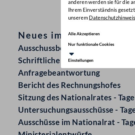
anderen werden sie für die 
Ihrem Einverständnis gesetzt.
unserem
Datenschutzhinwei
Neues im Nationalrat: M
Alle Akzeptieren
Nur funktionale Cookies
Ausschussbericht
Schriftliche Anfrage
Einstellungen
Anfragebeantwortung
Bericht des Rechnungshofes
Sitzung des Nationalrates - Ta
Untersuchungsausschüsse - Tag
Ausschüsse im Nationalrat - Ta
Ministerialentwürfe