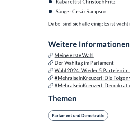
Kabarettist Christoph Fritz
Sänger Cesár Sampson
Dabei sind sich alle einig: Es ist wic
Weitere Informationen
Meine erste Wahl
Der Wahltag im Parlament
Wahl 2024: Wieder 5 Parteien im 
#MehralseinKreuzerl: Die Folgen
#MehralseinKreuzerl: Demokrati
Themen
Parlament und Demokratie