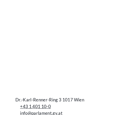
Kontakt
Dr.-Karl-Renner-Ring 3 1017 Wien
+43 1 401 10-0
info@parlament.gv.at