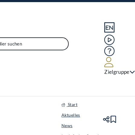
Sprache En
Mediathek
Hilfe
Benutze
Zielgruppe
Start
Aktuelles
Teile
Lesez
News