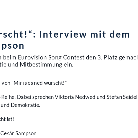
rscht!“: Interview mit dem
mpson
 beim Eurovision Song Contest den 3. Platz gemach
atie und Mitbestimmung ein.
e von "Mir is es ned wurscht!"
iew-Reihe. Dabei sprechen Viktoria Nedwed und Stefan Seidel
 und Demokratie.
ht ist!
 Cesár Sampson: