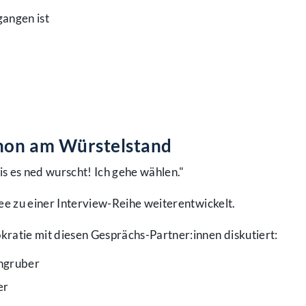
angen ist
hon am Würstelstand
is es ned wurscht! Ich gehe wählen."
ee zu einer Interview-Reihe weiterentwickelt.
ratie mit diesen Gesprächs-Partner:innen diskutiert:
Ingruber
er