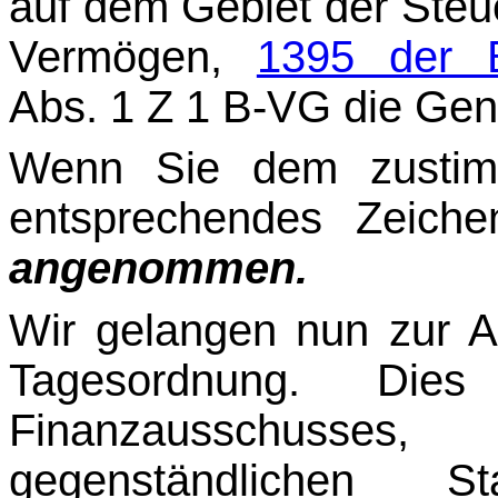
auf dem Gebiet der St
Vermögen,
1395 der B
Abs. 1 Z 1 B-VG die Gen
Wenn Sie dem zustimm
entsprechendes Zeich
angenommen.
Wir gelangen nun zur 
Tagesordnung. Di
Finanzausschusse
gegenständlichen St