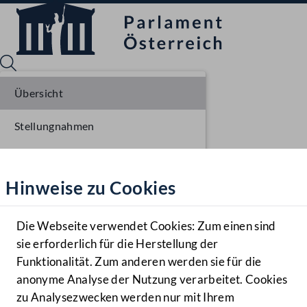
Übersicht
Stellungnahmen
Sprache English
Mediathek
Parlamentarisches Verfahren
Hinweise zu Cookies
Hilfe
Einlangen NR
Benutzer
Plenarberatungen NR
Die Webseite verwendet Cookies: Zum einen sind
Zielgruppe
sie erforderlich für die Herstellung der
Navigationsmenü öffnen
MENÜ
Einlangen BR
Funktionalität. Zum anderen werden sie für die
anonyme Analyse der Nutzung verarbeitet. Cookies
Ausschussberatungen BR
zu Analysezwecken werden nur mit Ihrem
Sprache En
Mediathek