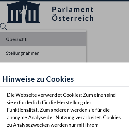
Übersicht
Stellungnahmen
Sprache English
Mediathek
Parlamentarisches Verfahren
Hinweise zu Cookies
Hilfe
Einlangen NR
Benutzer
Ausschussberatungen NR
Die Webseite verwendet Cookies: Zum einen sind
Zielgruppe
sie erforderlich für die Herstellung der
Navigationsmenü öffnen
MENÜ
Plenarberatungen NR
Funktionalität. Zum anderen werden sie für die
anonyme Analyse der Nutzung verarbeitet. Cookies
Einlangen BR
zu Analysezwecken werden nur mit Ihrem
Sprache En
Mediathek