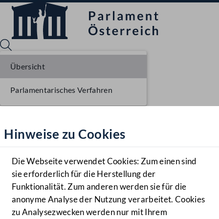
Übersicht
Parlamentarisches Verfahren
Sprache English
Mediathek
Hinweise zu Cookies
Hilfe
Benutzer
Die Webseite verwendet Cookies: Zum einen sind
Zielgruppe
sie erforderlich für die Herstellung der
Navigationsmenü öffnen
MENÜ
Funktionalität. Zum anderen werden sie für die
anonyme Analyse der Nutzung verarbeitet. Cookies
zu Analysezwecken werden nur mit Ihrem
Sprache En
Mediathek