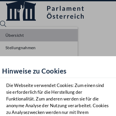
Übersicht
Stellungnahmen
Sprache English
Mediathek
Parlamentarisches Verfahren
Hinweise zu Cookies
Hilfe
Einlangen NR
Benutzer
Ausschussberatungen NR
Die Webseite verwendet Cookies: Zum einen sind
Zielgruppe
sie erforderlich für die Herstellung der
Navigationsmenü öffnen
MENÜ
Plenarberatungen NR
Funktionalität. Zum anderen werden sie für die
anonyme Analyse der Nutzung verarbeitet. Cookies
Einlangen BR
zu Analysezwecken werden nur mit Ihrem
Sprache En
Mediathek