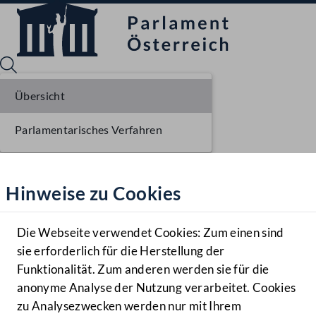
Übersicht
Parlamentarisches Verfahren
Sprache English
Mediathek
Hinweise zu Cookies
Hilfe
Benutzer
Die Webseite verwendet Cookies: Zum einen sind
Zielgruppe
sie erforderlich für die Herstellung der
Navigationsmenü öffnen
MENÜ
Funktionalität. Zum anderen werden sie für die
anonyme Analyse der Nutzung verarbeitet. Cookies
zu Analysezwecken werden nur mit Ihrem
Sprache En
Mediathek