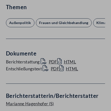
Themen
Außenpolitik
Frauen und Gleichbehandlung
Klima, U
Dokumente
Berichterstattung
PDF
HTML
Entschließungstext
PDF
HTML
Berichterstatterin/Berichterstatter
Marianne Hagenhofer
(S)