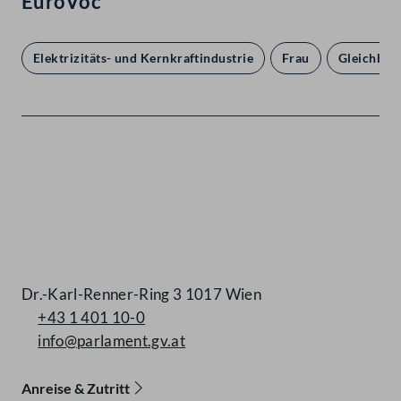
EuroVoc
Elektrizitäts- und Kernkraftindustrie
Frau
Gleichbeh
Kontakt
Dr.-Karl-Renner-Ring 3 1017 Wien
+43 1 401 10-0
info@parlament.gv.at
Anreise & Zutritt