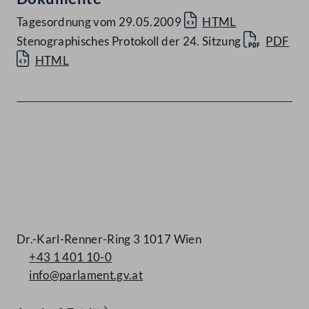
Tagesordnung vom 29.05.2009
HTML
Stenographisches Protokoll der 24. Sitzung
PDF
HTML
Kontakt
Dr.-Karl-Renner-Ring 3 1017 Wien
+43 1 401 10-0
info@parlament.gv.at