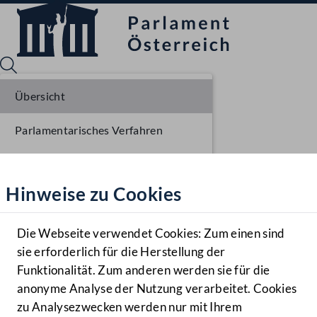
Übersicht
Parlamentarisches Verfahren
Sprache English
Mediathek
Beschlüsse
Hinweise zu Cookies
Hilfe
Liste der Rednerinnen und Redner
Benutzer
Die Webseite verwendet Cookies: Zum einen sind
Zielgruppe
sie erforderlich für die Herstellung der
Navigationsmenü öffnen
MENÜ
Funktionalität. Zum anderen werden sie für die
anonyme Analyse der Nutzung verarbeitet. Cookies
zu Analysezwecken werden nur mit Ihrem
Sprache En
Mediathek