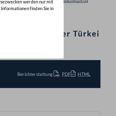
Selbständiger Entschließungsantrag
lysezwecken werden nur mit
1813/A(E)
 Informationen finden Sie in
en Union mit der Türkei
Berichterstattung
PDF
HTML