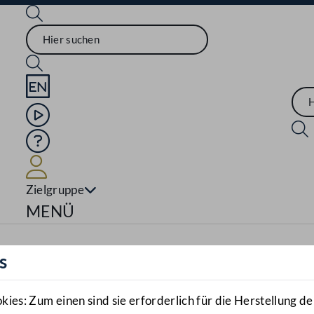
Sprache English
Mediathek
Hilfe
Benutzer
Zielgruppe
Navigationsmenü öffnen
MENÜ
s
es: Zum einen sind sie erforderlich für die Herstellung de