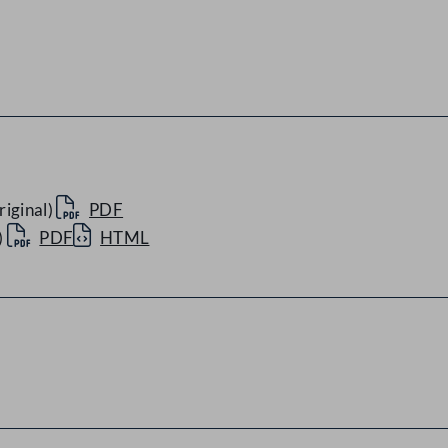
iginal)
PDF
)
PDF
HTML