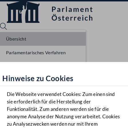
Übersicht
Parlamentarisches Verfahren
Sprache English
Mediathek
Einlangen NR
Hinweise zu Cookies
Hilfe
Ausschussberatungen NR
Benutzer
Plenarberatungen NR
Die Webseite verwendet Cookies: Zum einen sind
Zielgruppe
sie erforderlich für die Herstellung der
Navigationsmenü öffnen
MENÜ
Funktionalität. Zum anderen werden sie für die
anonyme Analyse der Nutzung verarbeitet. Cookies
zu Analysezwecken werden nur mit Ihrem
Sprache En
Mediathek