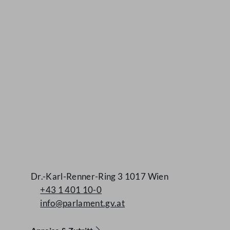
Kontakt
Dr.-Karl-Renner-Ring 3 1017 Wien
+43 1 401 10-0
info@parlament.gv.at