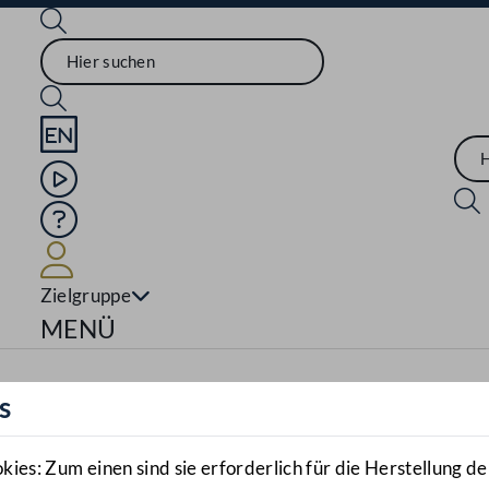
Sprache English
Mediathek
Hilfe
Benutzer
Zielgruppe
Navigationsmenü öffnen
MENÜ
s
es: Zum einen sind sie erforderlich für die Herstellung de