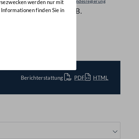
Bericht der Bundesregierung
lysezwecken werden nur mit
III-185 d.B.
 Informationen finden Sie in
Berichterstattung
PDF
HTML