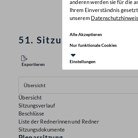
anderen werden sie für die 
Ihrem Einverständnis gesetzt.
unserem
Datenschutzhinwei
Alle Akzeptieren
51. Sitzung des Nation
Nur funktionale Cookies
Einstellungen
Exportieren
Übersicht
Sitzungsverlauf
Beschlüsse
Liste der Rednerinnen und Redner
Sitzungsdokumente
Plenarsitzung