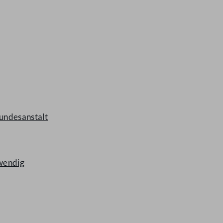
undesanstalt
twendig