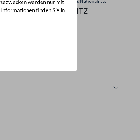
Sitzungen des Nationalrats
lysezwecken werden nur mit
51/NRSITZ
 Informationen finden Sie in
18
(51/NRSITZ)