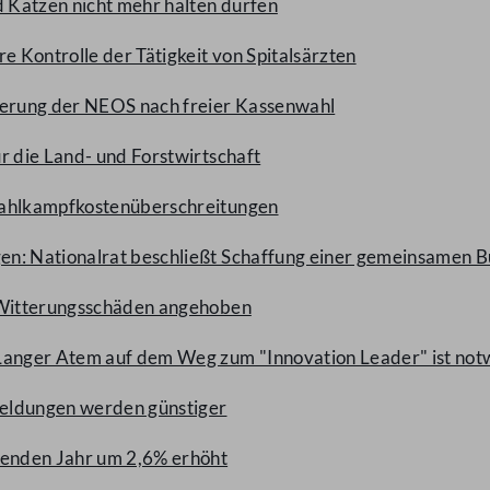
 Katzen nicht mehr halten dürfen
e Kontrolle der Tätigkeit von Spitalsärzten
derung der NEOS nach freier Kassenwahl
ür die Land- und Forstwirtschaft
Wahlkampfkostenüberschreitungen
en: Nationalrat beschließt Schaffung einer gemeinsamen B
n Witterungsschäden angehoben
 Langer Atem auf dem Weg zum "Innovation Leader" ist no
meldungen werden günstiger
enden Jahr um 2,6% erhöht