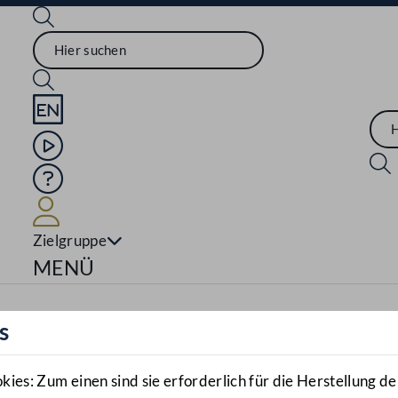
Sprache English
Mediathek
Hilfe
Benutzer
Zielgruppe
Navigationsmenü öffnen
MENÜ
s
es: Zum einen sind sie erforderlich für die Herstellung de