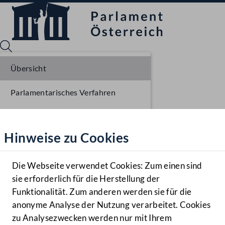
Übersicht
Parlamentarisches Verfahren
Sprache English
Mediathek
Einbringung NR
Hinweise zu Cookies
Hilfe
Plenarberatungen NR
Benutzer
Die Webseite verwendet Cookies: Zum einen sind
Zielgruppe
sie erforderlich für die Herstellung der
Navigationsmenü öffnen
MENÜ
Funktionalität. Zum anderen werden sie für die
anonyme Analyse der Nutzung verarbeitet. Cookies
zu Analysezwecken werden nur mit Ihrem
Sprache En
Mediathek