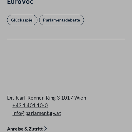
EuroVoc
Glücksspiel
Parlamentsdebatte
Kontakt
Dr.-Karl-Renner-Ring 3 1017 Wien
+43 1 401 10-0
info@parlament.gv.at
Anreise & Zutritt