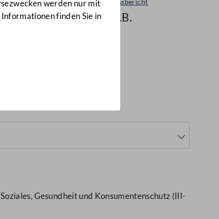
Ausschussbericht
lysezwecken werden nur mit
260 d.B.
 Informationen finden Sie in
, Soziales, Gesundheit und Konsumentenschutz (III-