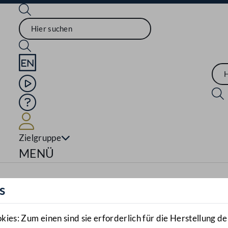
Sprache English
Mediathek
Hilfe
Benutzer
Zielgruppe
Navigationsmenü öffnen
MENÜ
s
es: Zum einen sind sie erforderlich für die Herstellung de