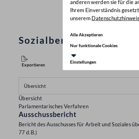
anderen werden sie für die 
Ihrem Einverständnis gesetzt.
unserem
Datenschutzhinwei
Alle Akzeptieren
Sozialbericht 2019
(260 d
Nur funktionale Cookies
Einstellungen
Exportieren
Übersicht
Parlamentarisches Verfahren
Ausschussbericht
Bericht des Ausschusses für Arbeit und Soziales üb
77 d.B.)